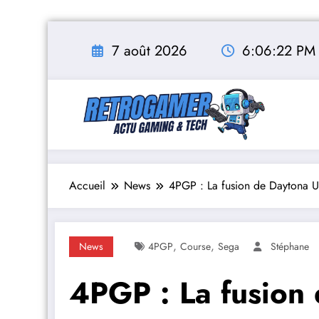
Aller
au
7 août 2026
6:06:23 PM
contenu
Accueil
News
4PGP : La fusion de Daytona US
,
,
News
4PGP
Course
Sega
Stéphane
4PGP : La fusion