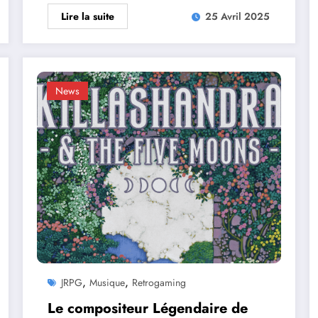
Lire la suite
25 Avril 2025
News
,
,
JRPG
Musique
Retrogaming
Le compositeur Légendaire de