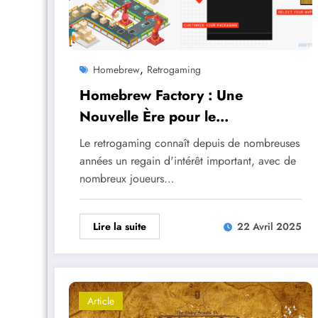
,
Homebrew
Retrogaming
Homebrew Factory : Une
Nouvelle Ère pour le
Retrogaming et la Création
Le retrogaming connaît depuis de nombreuses
Indépendante
années un regain d'intérêt important, avec de
nombreux joueurs…
Lire la suite
22 Avril 2025
Article