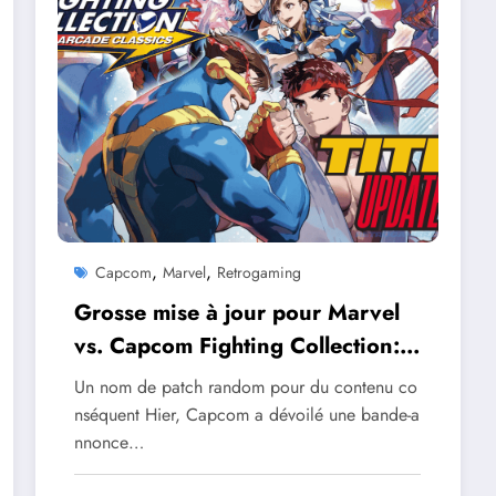
,
,
Capcom
Marvel
Retrogaming
Grosse mise à jour pour Marvel
vs. Capcom Fighting Collection:
Arcade Classics
Un nom de patch random pour du contenu co
nséquent Hier, Capcom a dévoilé une bande-a
nnonce…