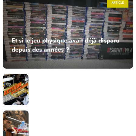
ARTICLE
Et si le jeu physique avait déjà disparu
depuis des années ?
Return to Blacktooth : un développement plus long
que GTA 6 !
Dragon Quest XII change de cap : coulisses d’un
reboot nécessaire !