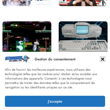
Saga Virtua Fighter : Une
Retour sur le Virtual Boy, le plus
Franchise Légendaire
grand échec de Nintendo
Derrière le pixel : L’art caché de la
Une machine incroyable et
Gestion du consentement
hitbox
inconnue : le Batong BT-686
Afin de fournir les meilleures expériences, nous utilisons des
technologies telles que les cookies pour stocker et/ou accéder aux
informations des appareils. Consentir à ces technologies nous
permettra de traiter des données telles que le comportement de
navigation ou les identifiants uniques sur ce site.
J'accepte
Street Fighter II : L’Odyssée d’une
Death Wish 3 C64 : Quand la
Légende du versus fighting
violence 8 bits faisait débat