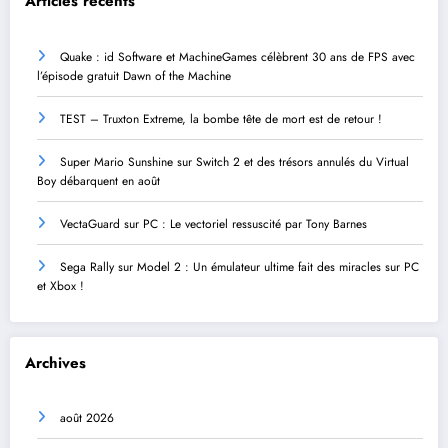
Articles récents
Quake : id Software et MachineGames célèbrent 30 ans de FPS avec
l’épisode gratuit Dawn of the Machine
TEST – Truxton Extreme, la bombe tête de mort est de retour !
Super Mario Sunshine sur Switch 2 et des trésors annulés du Virtual
Boy débarquent en août
VectaGuard sur PC : Le vectoriel ressuscité par Tony Barnes
Sega Rally sur Model 2 : Un émulateur ultime fait des miracles sur PC
et Xbox !
Archives
août 2026