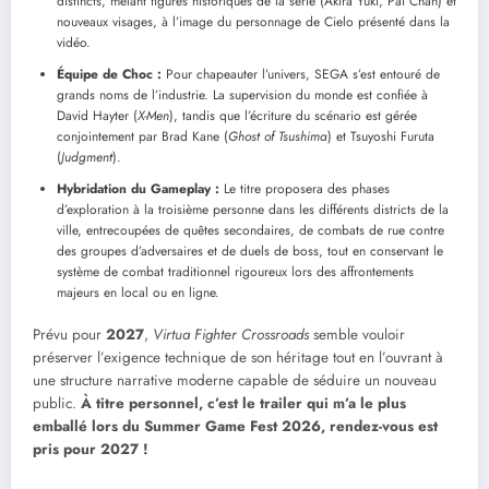
distincts, mêlant figures historiques de la série (Akira Yuki, Pai Chan) et
nouveaux visages, à l’image du personnage de Cielo présenté dans la
vidéo.
Équipe de Choc :
Pour chapeauter l’univers, SEGA s’est entouré de
grands noms de l’industrie. La supervision du monde est confiée à
David Hayter (
X-Men
), tandis que l’écriture du scénario est gérée
conjointement par Brad Kane (
Ghost of Tsushima
) et Tsuyoshi Furuta
(
Judgment
).
Hybridation du Gameplay :
Le titre proposera des phases
d’exploration à la troisième personne dans les différents districts de la
ville, entrecoupées de quêtes secondaires, de combats de rue contre
des groupes d’adversaires et de duels de boss, tout en conservant le
système de combat traditionnel rigoureux lors des affrontements
majeurs en local ou en ligne.
Prévu pour
2027
,
Virtua Fighter Crossroads
semble vouloir
préserver l’exigence technique de son héritage tout en l’ouvrant à
une structure narrative moderne capable de séduire un nouveau
public.
À titre personnel, c’est le trailer qui m’a le plus
emballé lors du Summer Game Fest 2026, rendez-vous est
pris pour 2027 !