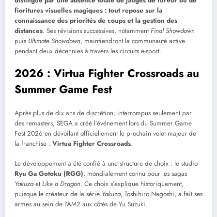
distingue par une absence totale de jauges de fureur ou de
fioritures visuelles magiques : tout repose sur la
connaissance des priorités de coups et la gestion des
distances
. Ses révisions successives, notamment
Final Showdown
puis
Ultimate Showdown
, maintiendront la communauté active
pendant deux décennies à travers les circuits e-sport.
2026 : Virtua Fighter Crossroads au
Summer Game Fest
Après plus de dix ans de discrétion, interrompus seulement par
des remasters, SEGA a créé l’événement lors du Summer Game
Fest 2026 en dévoilant officiellement le prochain volet majeur de
la franchise :
Virtua Fighter Crossroads
.
Le développement a été confié à une structure de choix : le studio
Ryu Ga Gotoku (RGG)
, mondialement connu pour les sagas
Yakuza
et
Like a Dragon
. Ce choix s’explique historiquement,
puisque le créateur de la série
Yakuza
, Toshihiro Nagoshi, a fait ses
armes au sein de l’AM2 aux côtés de Yu Suzuki.