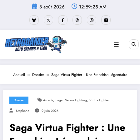
Aller
8 août 2026
12:59:26 AM
au
contenu
Accueil
Dossier
Saga Virtua Fighter : Une Franchise Légendaire
,
,
,
Dossier
Arcade
Sega
Versus Fighting
Virtua Fighter
Stéphane
9 Juin 2026
Saga Virtua Fighter : Une