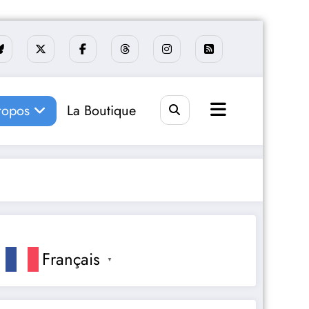
ropos
La Boutique
Français
▼