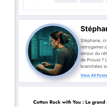
Stépha
Stéphane, c
retrogamer.c
amour du rét
de Proust ? 
branchées su
View All Post
Cotton Rock with You : Le grand r