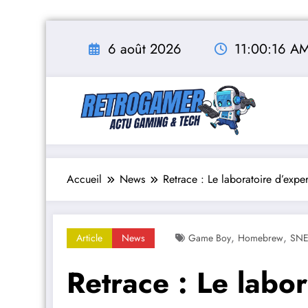
Aller
au
6 août 2026
11:00:17 A
contenu
Accueil
News
Retrace : Le laboratoire d’expe
,
,
Article
News
Game Boy
Homebrew
SN
Retrace : Le labor