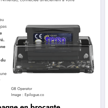
 au
 pas
e
té.
une
 du
’une
t
GB Operator
Image : Epilogue.co
pagne en brocante