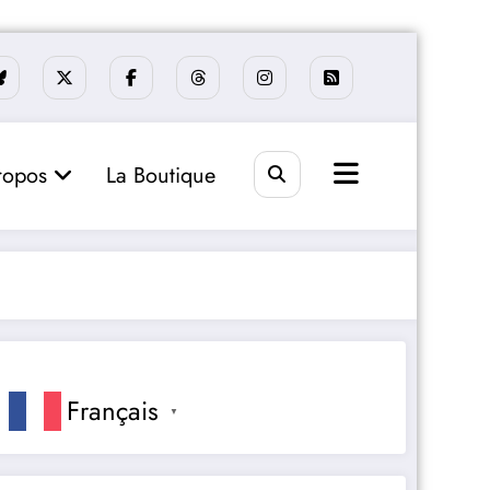
ropos
La Boutique
Français
▼