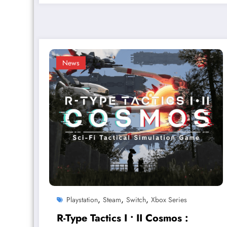
News
,
,
,
Playstation
Steam
Switch
Xbox Series
R-Type Tactics I • II Cosmos :