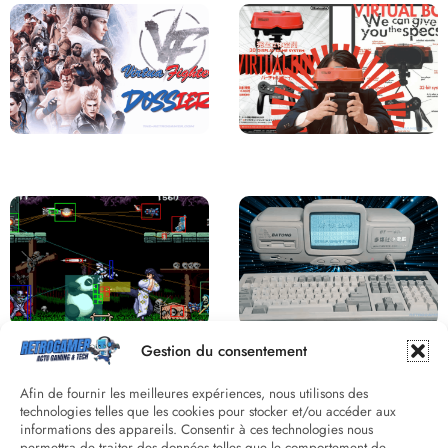
Saga Virtua Fighter : Une
Retour sur le Virtual Boy, le plus
Franchise Légendaire
grand échec de Nintendo
Derrière le pixel : L’art caché de la
Une machine incroyable et
Gestion du consentement
hitbox
inconnue : le Batong BT-686
Afin de fournir les meilleures expériences, nous utilisons des
technologies telles que les cookies pour stocker et/ou accéder aux
informations des appareils. Consentir à ces technologies nous
permettra de traiter des données telles que le comportement de