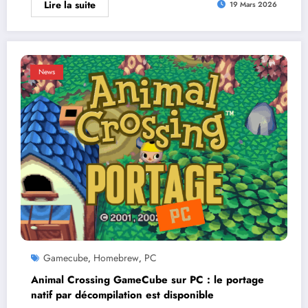
Lire la suite
19 Mars 2026
News
Gamecube
Homebrew
PC
,
,
Animal Crossing GameCube sur PC : le portage
natif par décompilation est disponible