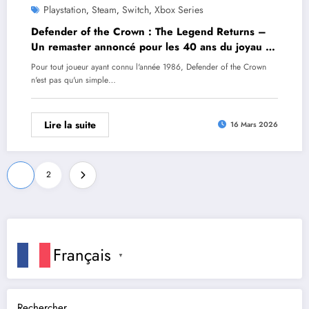
Playstation
Steam
Switch
Xbox Series
,
,
,
Defender of the Crown : The Legend Returns –
Un remaster annoncé pour les 40 ans du joyau de
Cinemaware
Pour tout joueur ayant connu l'année 1986, Defender of the Crown
n'est pas qu'un simple…
Lire la suite
16 Mars 2026
Pagination
1
2
des
publications
Français
▼
Rechercher