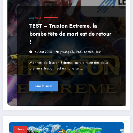
AVIS
NEWS
TEST – Truxton Extreme, la
bombe tête de mort est de retour
!
,
,
,
6 Août 2026
JVMag.ch
PS5
Shmup
Test
Mon test de Truxton Extreme, suite directe des deux
premiers Truxton, est en ligne sur…
Lire la suite
News