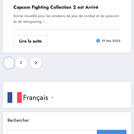
Capcom Fighting Collection 2 est Arrivé
Bonne nouvelle pour les amateurs de jeux de combat et les passionn
és de retrogaming !…
Lire la suite
19 Mai 2025
Pagination
1
2
des
publications
Français
▼
Rechercher