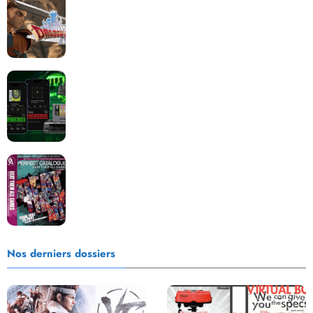
reboot nécessaire !
Retrace : Le laboratoire d’expertise portable pour
vos cartouches
Les Beat them all dans la presse, la passion est plus
que jamais présente !
Nos derniers dossiers