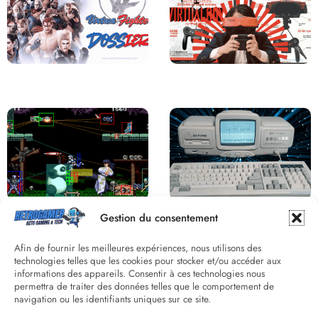
Saga Virtua Fighter : Une
Retour sur le Virtual Boy, le plus
Franchise Légendaire
grand échec de Nintendo
Derrière le pixel : L’art caché de la
Une machine incroyable et
Gestion du consentement
hitbox
inconnue : le Batong BT-686
Afin de fournir les meilleures expériences, nous utilisons des
technologies telles que les cookies pour stocker et/ou accéder aux
informations des appareils. Consentir à ces technologies nous
permettra de traiter des données telles que le comportement de
navigation ou les identifiants uniques sur ce site.