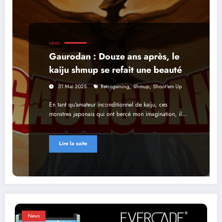
NEWS
Gaurodan : Douze ans après, le
kaiju shmup se refait une beauté
,
,
31 Mai 2025
Retrogaming
Shmup
Shoot'em Up
En tant qu'amateur inconditionnel de kaiju, ces
monstres japonais qui ont bercé mon imagination, il…
Lire la suite
News