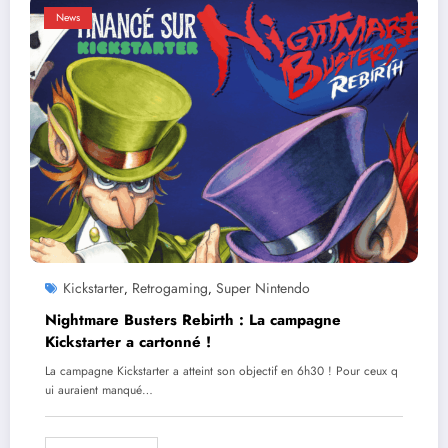
News
Kickstarter
Retrogaming
Super Nintendo
,
,
Nightmare Busters Rebirth : La campagne
Kickstarter a cartonné !
La campagne Kickstarter a atteint son objectif en 6h30 ! Pour ceux q
ui auraient manqué…