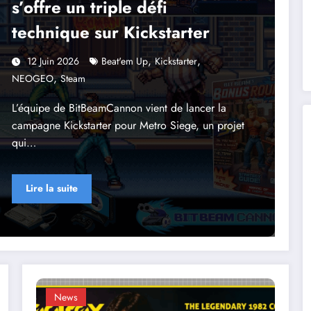
s’offre un triple défi
technique sur Kickstarter
,
,
12 Juin 2026
Beat'em Up
Kickstarter
,
NEOGEO
Steam
L’équipe de BitBeamCannon vient de lancer la
campagne Kickstarter pour Metro Siege, un projet
qui…
Lire la suite
News