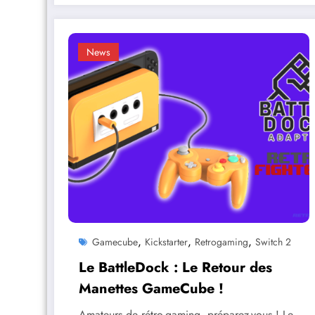
News
,
,
,
Gamecube
Kickstarter
Retrogaming
Switch 2
Le BattleDock : Le Retour des
Manettes GameCube !
Amateurs de rétro-gaming, préparez-vous ! Le