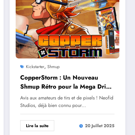
,
Kickstarter
Shmup
CopperStorm : Un Nouveau
Shmup Rétro pour la Mega Drive,
SNES et Neo Geo sur Kickstarter
Avis aux amateurs de tirs et de pixels ! Neofid
Studios, déjà bien connu pour…
Lire la suite
20 Juillet 2025