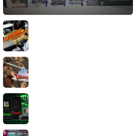
Return to Blacktooth : un développement plus long
que GTA 6 !
Dragon Quest XII change de cap : coulisses d’un
reboot nécessaire !
Retrace : Le laboratoire d’expertise portable pour
vos cartouches
Les Beat them all dans la presse, la passion est plus