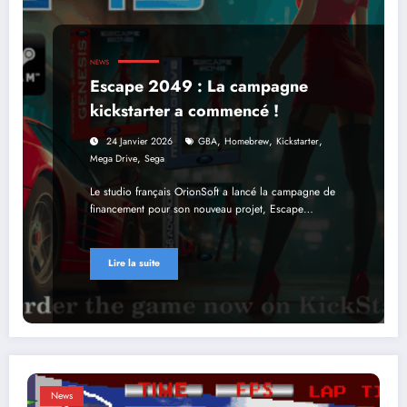
NEWS
Escape 2049 : La campagne
kickstarter a commencé !
,
,
,
24 Janvier 2026
GBA
Homebrew
Kickstarter
,
Mega Drive
Sega
Le studio français OrionSoft a lancé la campagne de
financement pour son nouveau projet, Escape…
Lire la suite
News