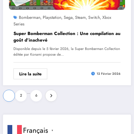
Bomberman
Playstation
Sega
Steam
Switch
Xbox
,
,
,
,
,
Series
Super Bomberman Collection : Une compilation au
goût d’inachevé
Disponible depuis le 5 février 2026, la Super Bomberman Collection
éditée par Konami propose de…
Lire la suite
12 Février 2026
Pagination
…
1
2
6
des
publications
Français
▼