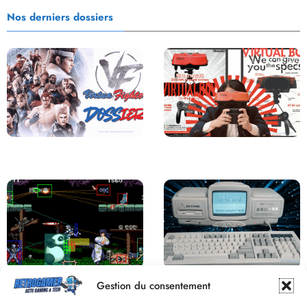
Nos derniers dossiers
Saga Virtua Fighter : Une
Retour sur le Virtual Boy, le plus
Franchise Légendaire
grand échec de Nintendo
Derrière le pixel : L’art caché de la
Une machine incroyable et
Gestion du consentement
hitbox
inconnue : le Batong BT-686