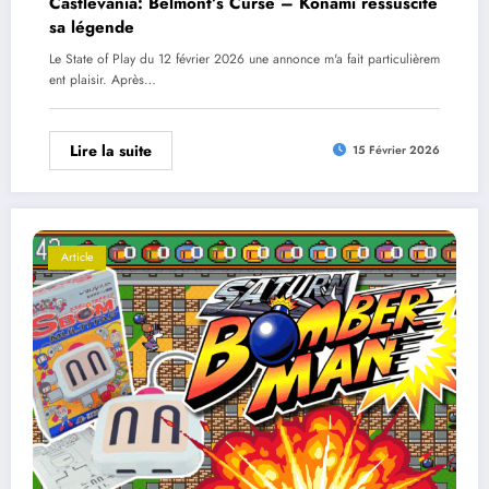
Castlevania: Belmont’s Curse – Konami ressuscite
sa légende
Le State of Play du 12 février 2026 une annonce m'a fait particulièrem
ent plaisir. Après…
Lire la suite
15 Février 2026
Article