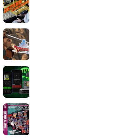
Dragon Quest XII change de cap : coulisses d’un
reboot nécessaire !
Retrace : Le laboratoire d’expertise portable pour
vos cartouches
Les Beat them all dans la presse, la passion est plus
que jamais présente !