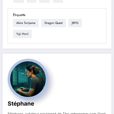
Étiquette
Akira Toriyama
Dragon Quest
JRPG
Yuji Horii
Stéphane
Stéphane, créateur passionné de The-retrogamer.com Geek