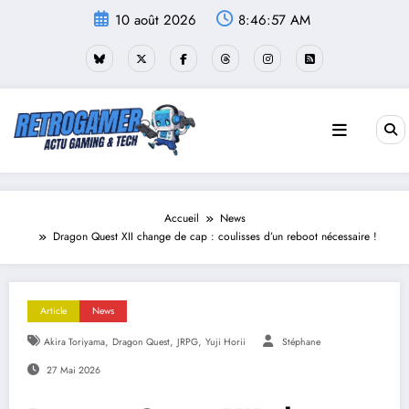
Aller
10 août 2026
8:46:58 AM
au
contenu
Accueil
News
Dragon Quest XII change de cap : coulisses d’un reboot nécessaire !
Article
News
,
,
,
Akira Toriyama
Dragon Quest
JRPG
Yuji Horii
Stéphane
27 Mai 2026