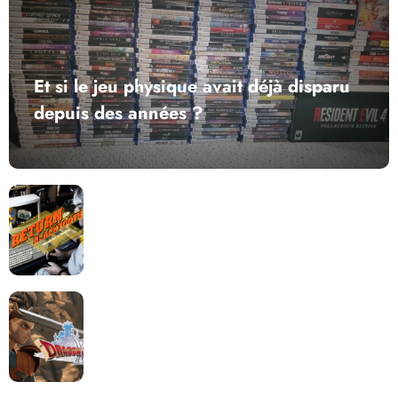
Et si le jeu physique avait déjà disparu
depuis des années ?
Return to Blacktooth : un développement plus long
que GTA 6 !
Dragon Quest XII change de cap : coulisses d’un
reboot nécessaire !