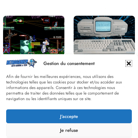
Saga Virtua Fighter : Une
Retour sur le Virtual Boy, le plus
Franchise Légendaire
grand échec de Nintendo
Derrière le pixel : L’art caché de la
Une machine incroyable et
Gestion du consentement
hitbox
inconnue : le Batong BT-686
Afin de fournir les meilleures expériences, nous utilisons des
technologies telles que les cookies pour stocker et/ou accéder aux
informations des appareils. Consentir à ces technologies nous
permettra de traiter des données telles que le comportement de
navigation ou les identifiants uniques sur ce site.
J'accepte
Street Fighter II : L’Odyssée d’une
Death Wish 3 C64 : Quand la
Légende du versus fighting
violence 8 bits faisait débat
Je refuse