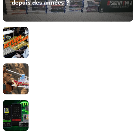
depuis des années ?
Return to Blacktooth : un développement plus long
que GTA 6 !
Dragon Quest XII change de cap : coulisses d’un
reboot nécessaire !
Retrace : Le laboratoire d’expertise portable pour
vos cartouches