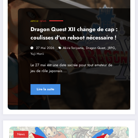
ARTICLE
NEWS
Dragon Quest XII change de cap :
coulisses d’un reboot nécessaire !
,
,
,
27 Mai 2026
Akira Toriyama
Dragon Quest
JRPG
Yuji Horii
Le 27 mai est une date sacrée pour tout amateur de
jeu de rôle japonais.…
Lire la suite
News