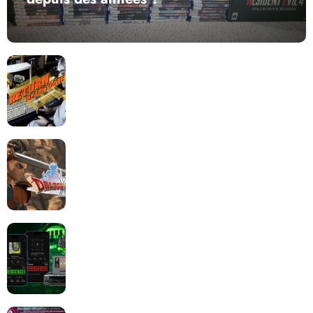
Return to Blacktooth : un développement plus long
que GTA 6 !
Dragon Quest XII change de cap : coulisses d’un
reboot nécessaire !
Retrace : Le laboratoire d’expertise portable pour
vos cartouches
Les Beat them all dans la presse, la passion est plus