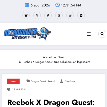
Aller
6 août 2026
12:31:55 PM
au
contenu
Accueil
News
Reebok X Dragon Quest: Une collaboration légendaire
,
News
Dragon Quest
Reebok
Stéphane
22 Mai 2026
Reebok X Dragon Quest: