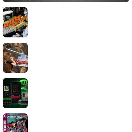
Return to Blacktooth : un développement plus long
que GTA 6 !
Dragon Quest XII change de cap : coulisses d’un
reboot nécessaire !
Retrace : Le laboratoire d’expertise portable pour
vos cartouches
Les Beat them all dans la presse, la passion est plus
que jamais présente !