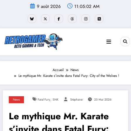
Aller
9 août 2026
11:05:03 AM
au
contenu
Accueil
News
Le mythique Mr. Karate s’invite dans Fatal Fury: City of the Wolves !
,
News
Fatal Fury
SNK
Stéphane
25 Mai 2026
Le mythique Mr. Karate
s’invite dans Fatal Fury: