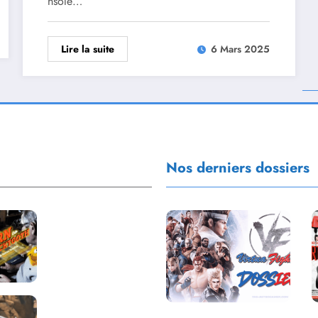
nsole…
Lire la suite
6 Mars 2025
Nos derniers dossiers
Return to
Blacktooth : un
développement
plus long que
GTA 6 !
Dragon Quest
Saga Virtua Fighter :