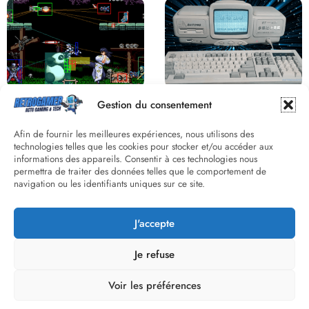
Derrière le pixel : L’art caché de la
Une machine incroyable et
Gestion du consentement
hitbox
inconnue : le Batong BT-686
Afin de fournir les meilleures expériences, nous utilisons des
technologies telles que les cookies pour stocker et/ou accéder aux
informations des appareils. Consentir à ces technologies nous
permettra de traiter des données telles que le comportement de
navigation ou les identifiants uniques sur ce site.
J'accepte
Street Fighter II : L’Odyssée d’une
Death Wish 3 C64 : Quand la
Légende du versus fighting
violence 8 bits faisait débat
Je refuse
Voir les préférences