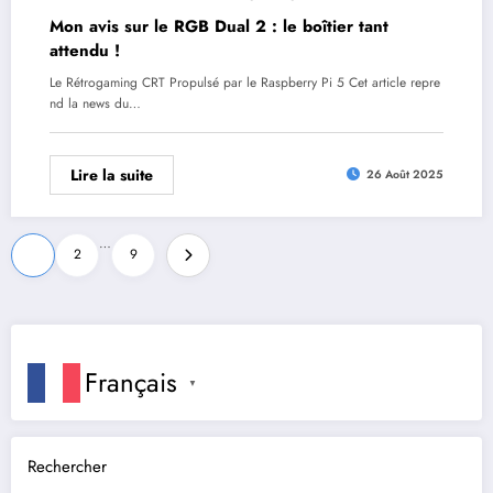
Mon avis sur le RGB Dual 2 : le boîtier tant
attendu !
Le Rétrogaming CRT Propulsé par le Raspberry Pi 5 Cet article repre
nd la news du…
Lire la suite
26 Août 2025
Pagination
…
1
2
9
des
publications
Français
▼
Rechercher