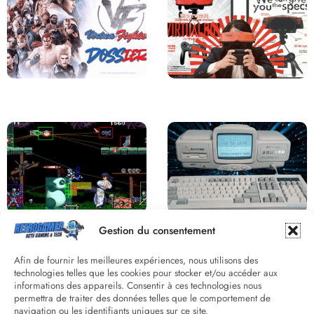
Saga Virtua Fighter : Une
Retour sur le Virtual Boy, le plus
Franchise Légendaire
grand échec de Nintendo
Derrière le pixel : L’art caché de la
Une machine incroyable et
Gestion du consentement
hitbox
inconnue : le Batong BT-686
Afin de fournir les meilleures expériences, nous utilisons des
technologies telles que les cookies pour stocker et/ou accéder aux
informations des appareils. Consentir à ces technologies nous
permettra de traiter des données telles que le comportement de
navigation ou les identifiants uniques sur ce site.