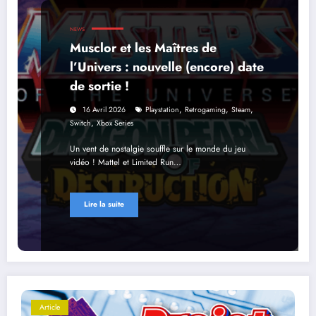
NEWS
Musclor et les Maîtres de
l’Univers : nouvelle (encore) date
de sortie !
,
,
,
16 Avril 2026
Playstation
Retrogaming
Steam
,
Switch
Xbox Series
Un vent de nostalgie souffle sur le monde du jeu
vidéo ! Mattel et Limited Run…
Lire la suite
Article