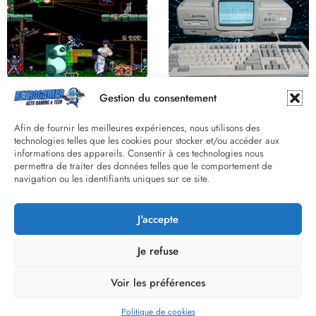
Derrière le pixel : L’art caché de la
Une machine incroyable et
Gestion du consentement
hitbox
inconnue : le Batong BT-686
Afin de fournir les meilleures expériences, nous utilisons des
technologies telles que les cookies pour stocker et/ou accéder aux
informations des appareils. Consentir à ces technologies nous
permettra de traiter des données telles que le comportement de
navigation ou les identifiants uniques sur ce site.
J'accepte
Street Fighter II : L’Odyssée d’une
Death Wish 3 C64 : Quand la
Légende du versus fighting
violence 8 bits faisait débat
Je refuse
Voir les préférences
The-Retrogamer.com Copyright 2026 | Powered By
SpiceThemes
Politique de cookies