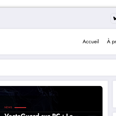
Accueil
À p
NEWS
VectaGuard sur PC : Le