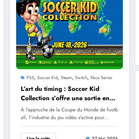
,
,
,
,
PS5
Soccer Kid
Steam
Switch
Xbox Series
L’art du timing : Soccer Kid
Collection s’offre une sortie en
pleine Coupe du Monde
À l'approche de la Coupe du Monde de footb
all, l'industrie du jeu vidéo s'active pour…
Lire la suite
27 Mai 2026