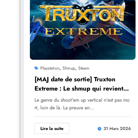
,
,
Playstation
Shmup
Steam
[MAJ date de sortie] Truxton
Extreme : Le shmup qui revient
pour vous faire suer en duo !
Le genre du shoot'em up vertical n'est pas mo
rt, loin de là. La preuve en…
Lire la suite
31 Mars 2026