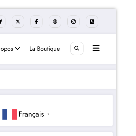
ropos
La Boutique
Français
▼