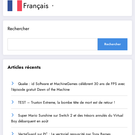
Français
▼
Rechercher
Rechercher
Articles récents
Quake : id Software et MachineGames célèbrent 30 ans de FPS avec
l’épisode gratuit Dawn of the Machine
TEST – Truxton Extreme, la bombe tête de mort est de retour !
Super Mario Sunshine sur Switch 2 et des trésors annulés du Virtual
Boy débarquent en août
VectaGuard sur PC : Le vectoriel ressuscité par Tony Barnes