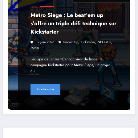
NEWS
Metro Siege : Le beat’em up
s’offre un triple défi technique sur
Kickstarter
,
,
,
12 Juin 2026
Beat'em Up
Kickstarter
NEOGEO
Steam
L’équipe de BitBeamCannon vient de lancer la
campagne Kickstarter pour Metro Siege, un projet
qui…
Lire la suite