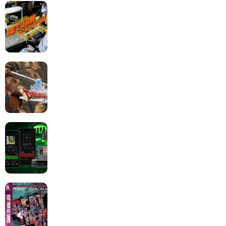
Return to Blacktooth : un développement plus long
que GTA 6 !
Dragon Quest XII change de cap : coulisses d’un
reboot nécessaire !
Retrace : Le laboratoire d’expertise portable pour
vos cartouches
Les Beat them all dans la presse, la passion est plus
que jamais présente !