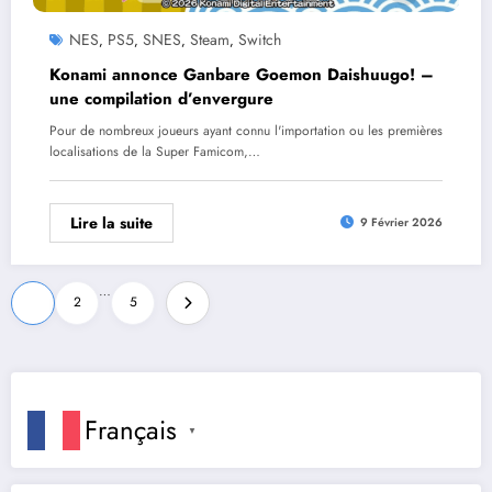
NES
PS5
SNES
Steam
Switch
,
,
,
,
Konami annonce Ganbare Goemon Daishuugo! –
une compilation d’envergure
Pour de nombreux joueurs ayant connu l'importation ou les premières
localisations de la Super Famicom,…
Lire la suite
9 Février 2026
Pagination
…
1
2
5
des
publications
Français
▼