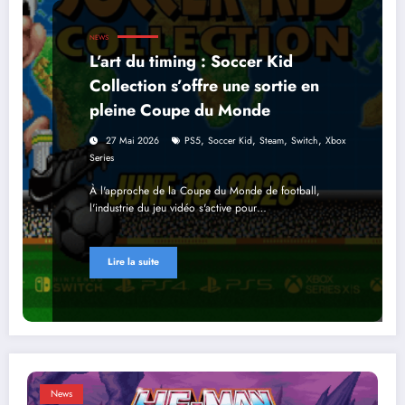
NEWS
L’art du timing : Soccer Kid
Collection s’offre une sortie en
pleine Coupe du Monde
,
,
,
,
27 Mai 2026
PS5
Soccer Kid
Steam
Switch
Xbox
Series
À l'approche de la Coupe du Monde de football,
l'industrie du jeu vidéo s'active pour…
Lire la suite
News