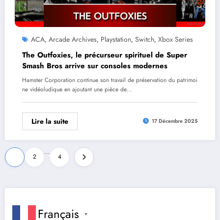
ACA
Arcade Archives
Playstation
Switch
Xbox Series
,
,
,
,
The Outfoxies, le précurseur spirituel de Super
Smash Bros arrive sur consoles modernes
Hamster Corporation continue son travail de préservation du patrimoi
ne vidéoludique en ajoutant une pièce de…
Lire la suite
17 Décembre 2025
Pagination
…
1
2
4
des
publications
Français
▼