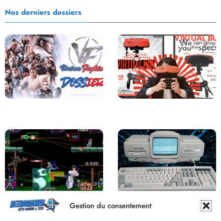
Nos derniers dossiers
Saga Virtua Fighter : Une
Retour sur le Virtual Boy, le plus
Franchise Légendaire
grand échec de Nintendo
Derrière le pixel : L’art caché de la
Une machine incroyable et
Gestion du consentement
hitbox
inconnue : le Batong BT-686