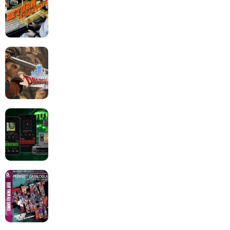
Dragon Quest XII change de cap : coulisses d’un
reboot nécessaire !
Retrace : Le laboratoire d’expertise portable pour
vos cartouches
Les Beat them all dans la presse, la passion est plus
que jamais présente !