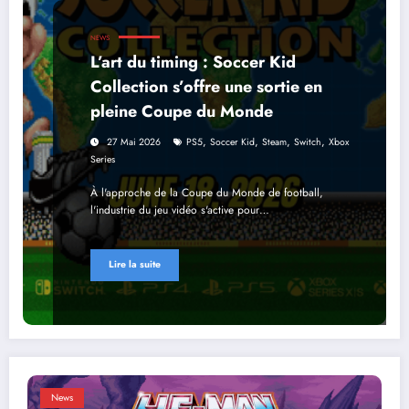
NEWS
L’art du timing : Soccer Kid
Collection s’offre une sortie en
pleine Coupe du Monde
,
,
,
,
27 Mai 2026
PS5
Soccer Kid
Steam
Switch
Xbox
Series
À l'approche de la Coupe du Monde de football,
l'industrie du jeu vidéo s'active pour…
Lire la suite
News