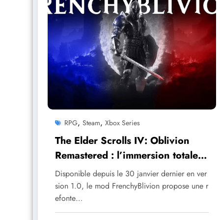
,
,
RPG
Steam
Xbox Series
The Elder Scrolls IV: Oblivion
Remastered : l’immersion totale
avec le projet FrenchyBlivion
Disponible depuis le 30 janvier dernier en ver
sion 1.0, le mod FrenchyBlivion propose une r
efonte…