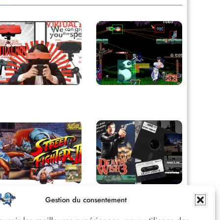
Retour sur le Virtual
Derrière le pixel : L’art
Boy, le plus grand
caché de la hitbox
échec de Nintendo
Street Fighter II :
Death Wish 3 C64 :
Gestion du consentement
L’Odyssée d’une
Quand la violence 8
Légende du versus
bits faisait débat