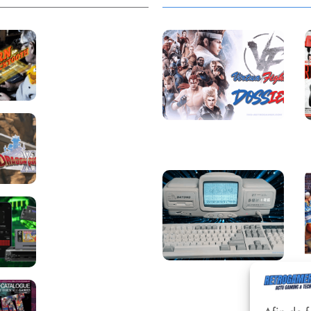
Return to
Blacktooth : un
développement
plus long que
GTA 6 !
Dragon Quest
Saga Virtua Fighter :
XII change de
Une Franchise
cap : coulisses
Légendaire
d’un reboot
nécessaire !
Retrace : Le
laboratoire
d’expertise
portable pour
vos cartouches
Une machine
Les Beat them all
incroyable et inconnue
: le Batong BT-686
dans la presse, la