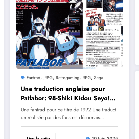
,
,
,
,
Fantrad
JRPG
Retrogaming
RPG
Sega
Une traduction anglaise pour
Patlabor: 98-Shiki Kidou Seyo!
est disponible
Une fantrad pour ce titre de 1992 Une traducti
on réalisée par des fans est désormais…
Lire la suite
10 Juin 2025