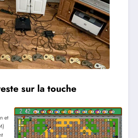
este sur la touche
n et
M)
nt