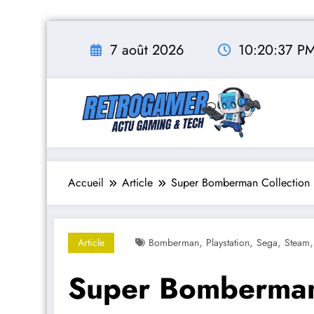
Aller
au
7 août 2026
10:20:38 P
contenu
Accueil
Article
Super Bomberman Collection :
,
,
,
Article
Bomberman
Playstation
Sega
Steam
Super Bomberman 