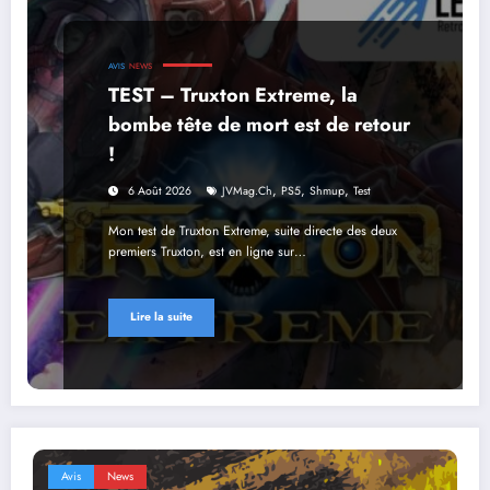
AVIS
NEWS
TEST – Truxton Extreme, la
bombe tête de mort est de retour
!
,
,
,
6 Août 2026
JVMag.ch
PS5
Shmup
Test
Mon test de Truxton Extreme, suite directe des deux
premiers Truxton, est en ligne sur…
Lire la suite
Avis
News