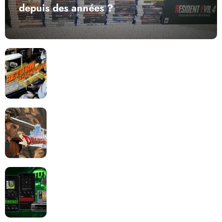
depuis des années ?
Return to Blacktooth : un développement plus long
que GTA 6 !
Dragon Quest XII change de cap : coulisses d’un
reboot nécessaire !
Retrace : Le laboratoire d’expertise portable pour
vos cartouches