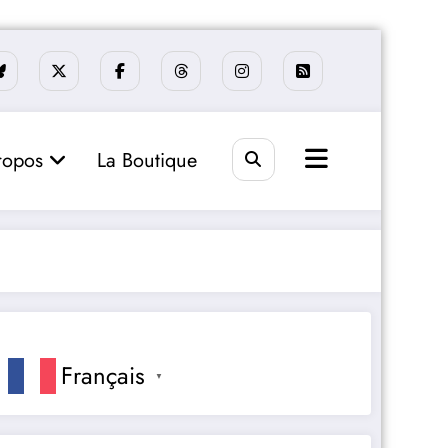
ropos
La Boutique
Français
▼