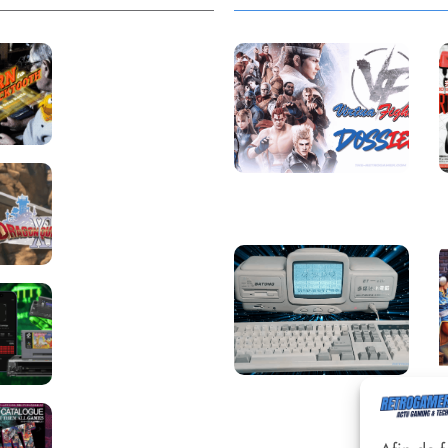
Return to
Blacktooth : un
développement
plus long que
GTA 6 !
Dragon Quest
Saga Virtua Fighter :
XII change de
Une Franchise
cap : coulisses
Légendaire
d’un reboot
nécessaire !
Retrace : Le
laboratoire
d’expertise
portable pour
vos cartouches
Une machine
Les Beat them all
incroyable et inconnue
: le Batong BT-686
dans la presse, la