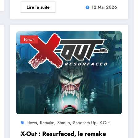
Lire la suite
12 Mai 2026
News
,
,
,
,
News
Remake
Shmup
Shoot'em Up
X-Out
X-Out : Resurfaced, le remake