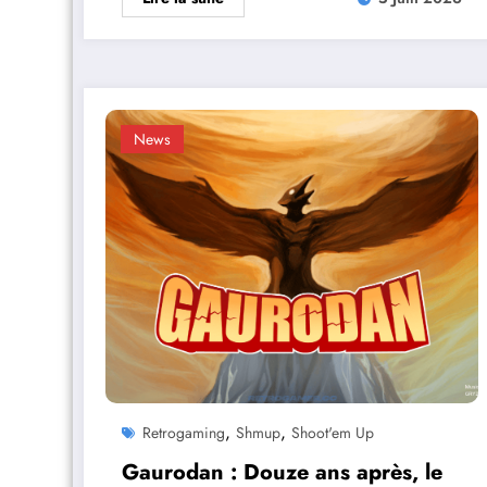
News
,
,
Retrogaming
Shmup
Shoot'em Up
Gaurodan : Douze ans après, le