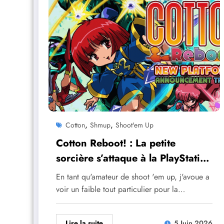
,
,
Cotton
Shmup
Shoot'em Up
Cotton Reboot! : La petite
sorcière s’attaque à la PlayStation
5 et à la Switch 2
En tant qu'amateur de shoot 'em up, j'avoue a
voir un faible tout particulier pour la…
Lire la suite
5 Juin 2026