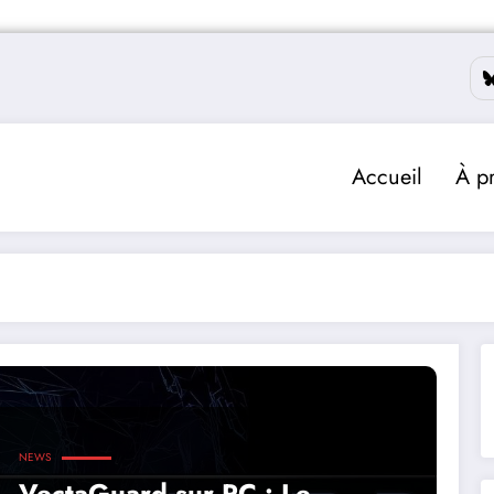
Accueil
À p
NEWS
VectaGuard sur PC : Le