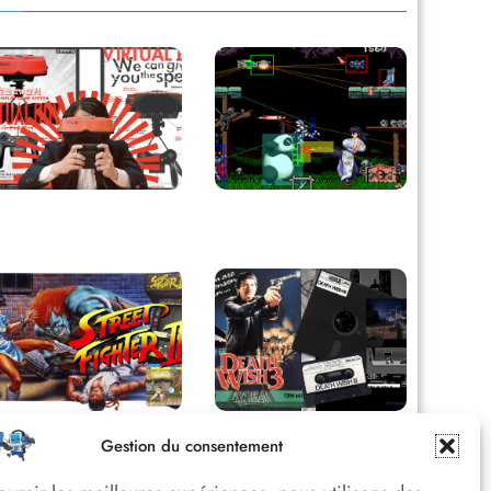
Retour sur le Virtual
Derrière le pixel : L’art
Boy, le plus grand
caché de la hitbox
échec de Nintendo
Street Fighter II :
Death Wish 3 C64 :
Gestion du consentement
L’Odyssée d’une
Quand la violence 8
Légende du versus
bits faisait débat