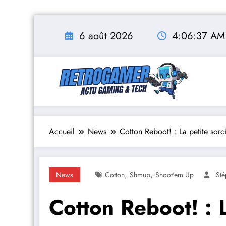
Aller
au
6 août 2026
4:06:38 AM
contenu
Accueil
News
Cotton Reboot! : La petite sorci
,
,
News
Cotton
Shmup
Shoot'em Up
St
Cotton Reboot! : L