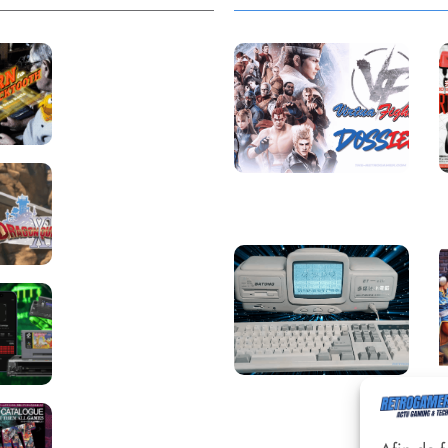
Return to
Blacktooth : un
développement
plus long que
GTA 6 !
Dragon Quest
Saga Virtua Fighter :
XII change de
Une Franchise
cap : coulisses
Légendaire
d’un reboot
nécessaire !
Retrace : Le
laboratoire
d’expertise
portable pour
vos cartouches
Une machine
Les Beat them all
incroyable et inconnue
: le Batong BT-686
dans la presse, la