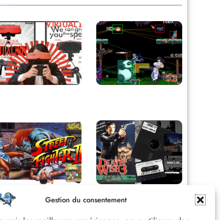
Retour sur le Virtual
Derrière le pixel : L’art
Boy, le plus grand
caché de la hitbox
échec de Nintendo
Street Fighter II :
Death Wish 3 C64 :
Gestion du consentement
L’Odyssée d’une
Quand la violence 8
Légende du versus
bits faisait débat