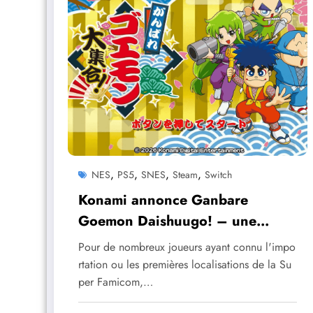
,
,
,
,
NES
PS5
SNES
Steam
Switch
Konami annonce Ganbare
Goemon Daishuugo! – une
compilation d’envergure
Pour de nombreux joueurs ayant connu l'impo
rtation ou les premières localisations de la Su
per Famicom,…