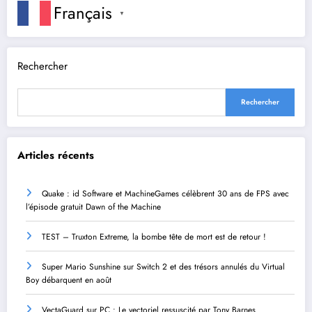
Français
▼
Rechercher
Rechercher
Articles récents
Quake : id Software et MachineGames célèbrent 30 ans de FPS avec
l’épisode gratuit Dawn of the Machine
TEST – Truxton Extreme, la bombe tête de mort est de retour !
Super Mario Sunshine sur Switch 2 et des trésors annulés du Virtual
Boy débarquent en août
VectaGuard sur PC : Le vectoriel ressuscité par Tony Barnes