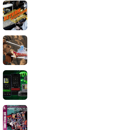
Return to Blacktooth : un développement plus long
que GTA 6 !
Dragon Quest XII change de cap : coulisses d’un
reboot nécessaire !
Retrace : Le laboratoire d’expertise portable pour
vos cartouches
Les Beat them all dans la presse, la passion est plus
que jamais présente !