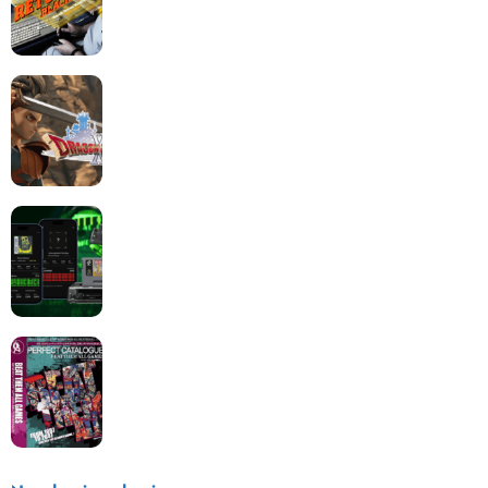
Dragon Quest XII change de cap : coulisses d’un
reboot nécessaire !
Retrace : Le laboratoire d’expertise portable pour
vos cartouches
Les Beat them all dans la presse, la passion est plus
que jamais présente !