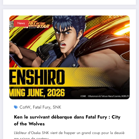
News
CotW
Fatal Fury
SNK
,
,
Ken le survivant débarque dans Fatal Fury : City
of the Wolves
L'éditeur d'Osaka SNK vient de frapper un grand coup pour la deuxiè
me saison de contenu…