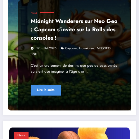
NEWS
Midnight Wanderers sur Neo Geo
: Capcom s’invite sur la Rolls des
consoles !
,
,
,
17 Juillet 2026
Capcom
Homebrew
NEOGEO
SNK
C’est un croisement de destins que peu de passionnés
auraient osé imaginer à l’âge d'or…
Lire la suite
News