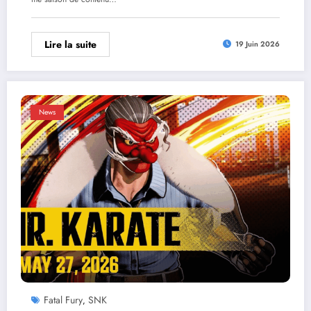
Lire la suite
19 Juin 2026
News
Fatal Fury
SNK
,