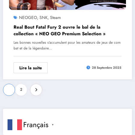
NEOGEO
SNK
Steam
,
,
Real Bout Fatal Fury 2 ouvre le bal de la
collection « NEO GEO Premium Selection »
Les bonnes nouvelles s'accumulent pour les amateurs de jeux de com
bat et de la légendaire…
Lire la suite
28 Septembre 2025
Pagination
1
2
des
publications
Français
▼