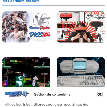
Nos derniers dossiers
Saga Virtua Fighter : Une
Retour sur le Virtual Boy, le plus
Franchise Légendaire
grand échec de Nintendo
Derrière le pixel : L’art caché de la
Une machine incroyable et
Gestion du consentement
hitbox
inconnue : le Batong BT-686
Afin de fournir les meilleures expériences, nous utilisons des