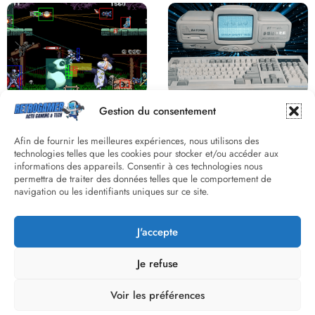
Derrière le pixel : L’art caché de la
Une machine incroyable et
Gestion du consentement
hitbox
inconnue : le Batong BT-686
Afin de fournir les meilleures expériences, nous utilisons des
technologies telles que les cookies pour stocker et/ou accéder aux
informations des appareils. Consentir à ces technologies nous
permettra de traiter des données telles que le comportement de
navigation ou les identifiants uniques sur ce site.
J'accepte
Street Fighter II : L’Odyssée d’une
Death Wish 3 C64 : Quand la
Légende du versus fighting
violence 8 bits faisait débat
Je refuse
Voir les préférences