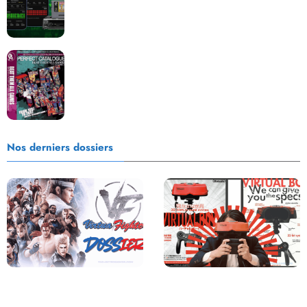
Les Beat them all dans la presse, la passion est plus
que jamais présente !
Nos derniers dossiers
Saga Virtua Fighter : Une
Retour sur le Virtual Boy, le plus
Franchise Légendaire
grand échec de Nintendo