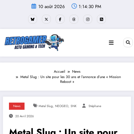
Aller
10 août 2026
1:14:30 PM
au
contenu
Accueil
News
Metal Slug : Un site pour les 30 ans et l’annonce d’une « Mission
Reboot »
,
,
News
Metal Slug
NEOGEO
SNK
Stéphane
20 Avril 2026
Metal Slug : Un site pour