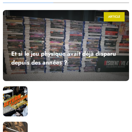
ARTICLE
Et si le jeu physique avait déjà disparu
depuis des années ?
Return to Blacktooth : un développement plus long
que GTA 6 !
Dragon Quest XII change de cap : coulisses d’un
reboot nécessaire !