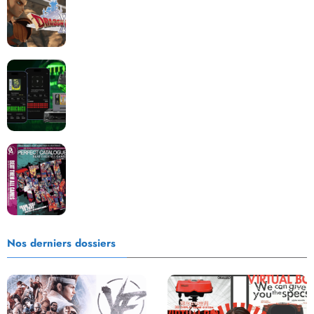
Retrace : Le laboratoire d’expertise portable pour
vos cartouches
Les Beat them all dans la presse, la passion est plus
que jamais présente !
Nos derniers dossiers