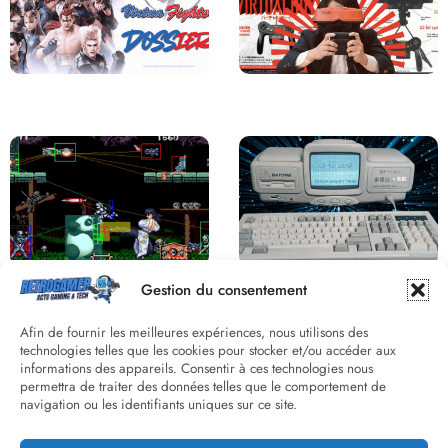
Saga Virtua Fighter : Une
Retour sur le Virtual Boy, le plus
Franchise Légendaire
grand échec de Nintendo
Derrière le pixel : L’art caché de la
Une machine incroyable et
Gestion du consentement
hitbox
inconnue : le Batong BT-686
Afin de fournir les meilleures expériences, nous utilisons des
technologies telles que les cookies pour stocker et/ou accéder aux
informations des appareils. Consentir à ces technologies nous
permettra de traiter des données telles que le comportement de
navigation ou les identifiants uniques sur ce site.