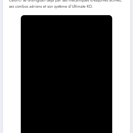
Celui-ci se distinguait déjà par ses mécaniques d’esquives actives,
ses combos aériens et son système d’Ultimate KO.