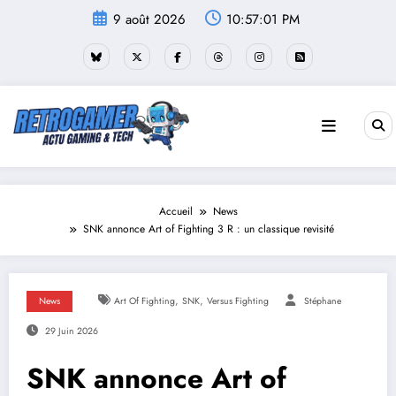
Aller
9 août 2026
10:57:02 PM
au
contenu
Accueil
News
SNK annonce Art of Fighting 3 R : un classique revisité
,
,
News
Art Of Fighting
SNK
Versus Fighting
Stéphane
29 Juin 2026
SNK annonce Art of