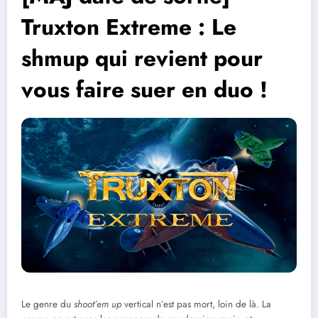
Truxton Extreme : Le
shmup qui revient pour
vous faire suer en duo !
Le genre du
shoot’em up
vertical n’est pas mort, loin de là. La