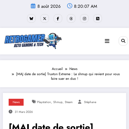
Aller
8 août 2026
8:20:07 AM
au
contenu
Accueil
News
[MAJ date de sortie] Truxton Extreme : Le shmup qui revient pour vous
faire suer en duo !
,
,
News
Playstation
Shmup
Steam
Stéphane
31 Mars 2026
[MAJ date de sortie]