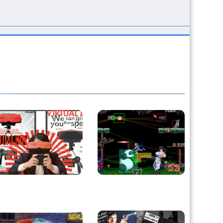
Retour sur le Virtual
Derrière le pixel : L’art
Boy, le plus grand
caché de la hitbox
échec de Nintendo