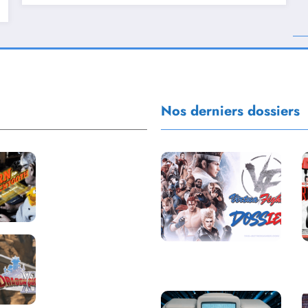
Nos derniers dossiers
Return to
Blacktooth : un
développement
plus long que
GTA 6 !
Dragon Quest
Saga Virtua Fighter :
XII change de
Une Franchise
cap : coulisses
Légendaire
d’un reboot