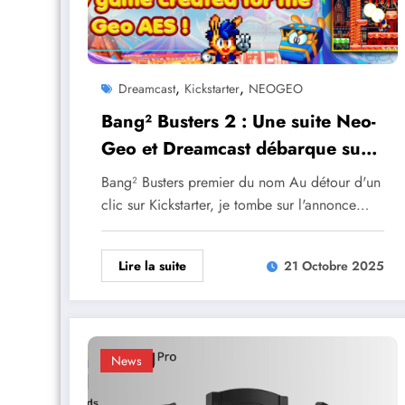
,
,
Dreamcast
Kickstarter
NEOGEO
Bang² Busters 2 : Une suite Neo-
Geo et Dreamcast débarque sur
Kickstarter
Bang² Busters premier du nom Au détour d'un
clic sur Kickstarter, je tombe sur l'annonce…
Lire la suite
21 Octobre 2025
News