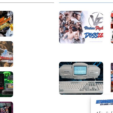
Return to
Blacktooth : un
développement
plus long que
GTA 6 !
Dragon Quest
Saga Virtua Fighter :
XII change de
Une Franchise
cap : coulisses
Légendaire
d’un reboot
nécessaire !
Retrace : Le
laboratoire
d’expertise
portable pour
vos cartouches
Une machine
Les Beat them all
incroyable et inconnue
: le Batong BT-686
dans la presse, la