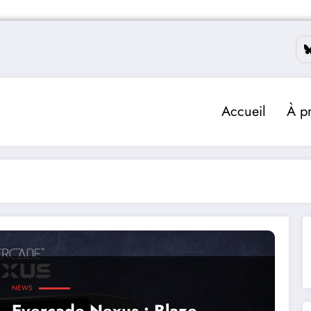
Accueil
À p
NEWS
Evercade Nexus : Blaze