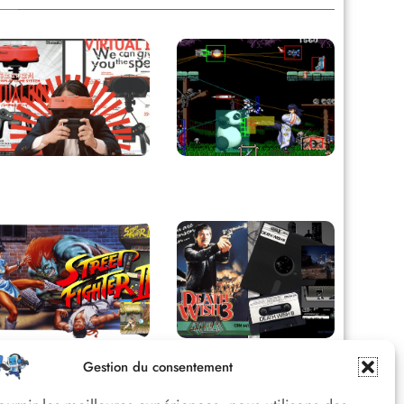
Retour sur le Virtual
Derrière le pixel : L’art
Boy, le plus grand
caché de la hitbox
échec de Nintendo
Street Fighter II :
Death Wish 3 C64 :
Gestion du consentement
L’Odyssée d’une
Quand la violence 8
Légende du versus
bits faisait débat