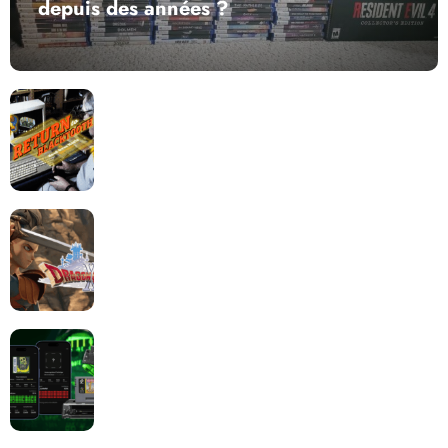
depuis des années ?
Return to Blacktooth : un développement plus long
que GTA 6 !
Dragon Quest XII change de cap : coulisses d’un
reboot nécessaire !
Retrace : Le laboratoire d’expertise portable pour
vos cartouches