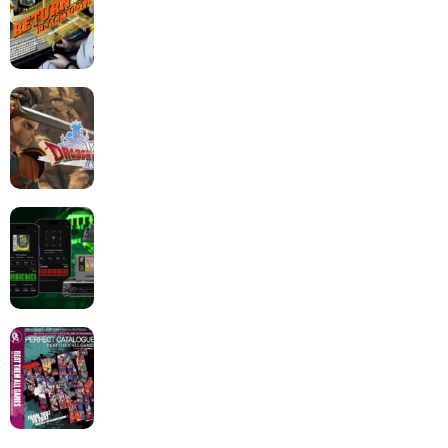
Dragon Quest XII change de cap : coulisses d’un
reboot nécessaire !
Retrace : Le laboratoire d’expertise portable pour
vos cartouches
Les Beat them all dans la presse, la passion est plus
que jamais présente !