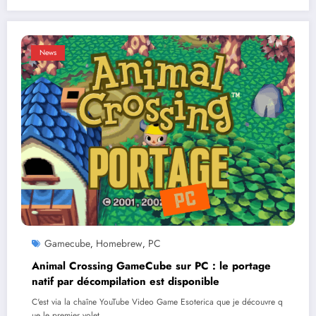
News
Gamecube
Homebrew
PC
,
,
Animal Crossing GameCube sur PC : le portage
natif par décompilation est disponible
C'est via la chaîne YouTube Video Game Esoterica que je découvre q
ue le premier volet…