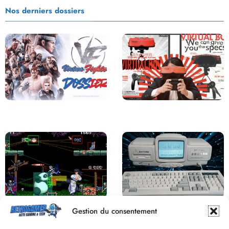
Nos derniers dossiers
Saga Virtua Fighter : Une
Retour sur le Virtual Boy, le plus
Franchise Légendaire
grand échec de Nintendo
Derrière le pixel : L’art caché de la
Une machine incroyable et
Gestion du consentement
hitbox
inconnue : le Batong BT-686