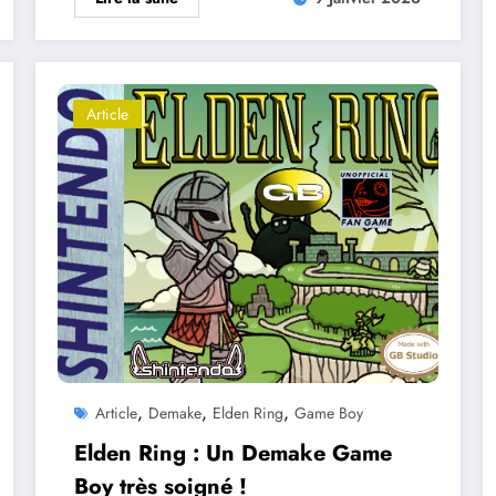
Article
,
,
,
Article
Demake
Elden Ring
Game Boy
Elden Ring : Un Demake Game
Boy très soigné !