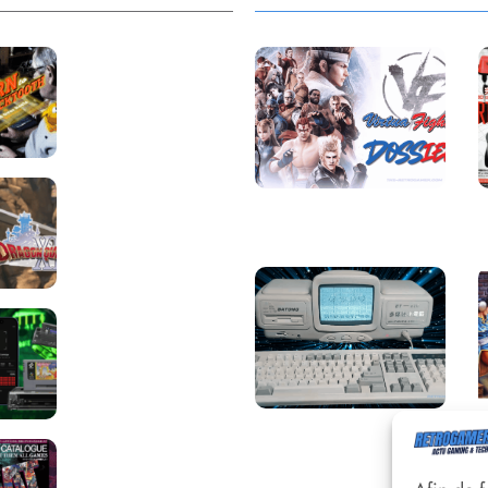
Return to
Blacktooth : un
développement
plus long que
GTA 6 !
Dragon Quest
Saga Virtua Fighter :
XII change de
Une Franchise
cap : coulisses
Légendaire
d’un reboot
nécessaire !
Retrace : Le
laboratoire
d’expertise
portable pour
vos cartouches
Une machine
Les Beat them all
incroyable et inconnue
: le Batong BT-686
dans la presse, la