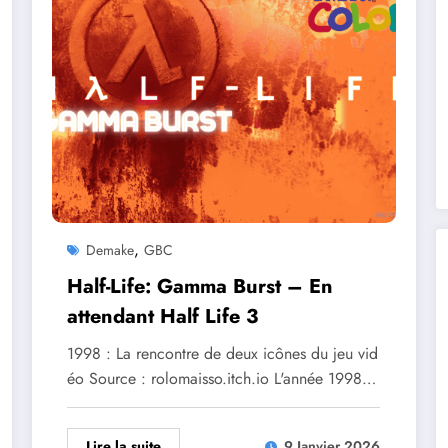
,
Demake
GBC
Half-Life: Gamma Burst – En
attendant Half Life 3
1998 : La rencontre de deux icônes du jeu vid
éo Source : rolomaisso.itch.io L'année 1998…
Lire la suite
9 Janvier 2026