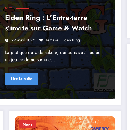
NEWS
Elden Ring : L’Entre-terre
s’invite sur Game & Watch
,
29 Avril 2026
Demake
Elden Ring
La pratique du « demake », qui consiste à recréer
un jeu moderne sur une…
Lire la suite
News