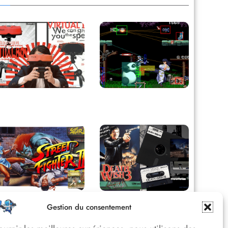
Retour sur le Virtual
Derrière le pixel : L’art
Boy, le plus grand
caché de la hitbox
échec de Nintendo
Street Fighter II :
Death Wish 3 C64 :
Gestion du consentement
L’Odyssée d’une
Quand la violence 8
Légende du versus
bits faisait débat