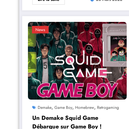
News
,
,
,
Demake
Game Boy
Homebrew
Retrogaming
Un Demake Squid Game
Débarque sur Game Boy !