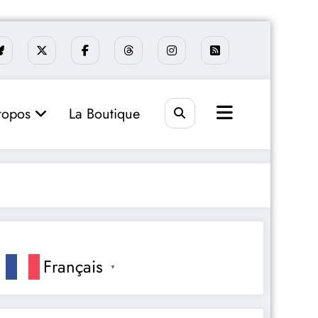
ropos
La Boutique
Français
▼