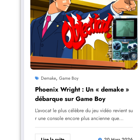
,
Demake
Game Boy
Phoenix Wright : Un « demake »
débarque sur Game Boy
L’avocat le plus célèbre du jeu vidéo revient su
r une console encore plus ancienne que…
Lire la suite
20 Mars 2026