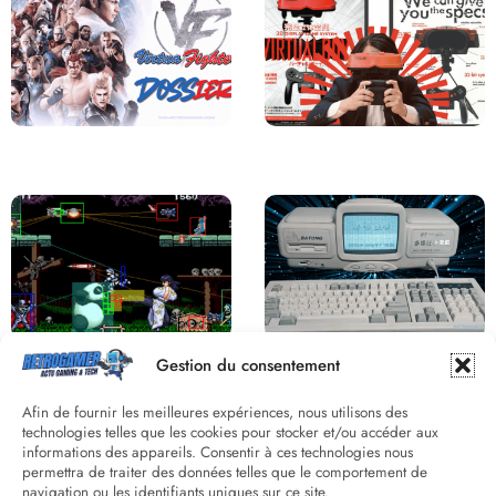
Saga Virtua Fighter : Une
Retour sur le Virtual Boy, le plus
Franchise Légendaire
grand échec de Nintendo
Derrière le pixel : L’art caché de la
Une machine incroyable et
Gestion du consentement
hitbox
inconnue : le Batong BT-686
Afin de fournir les meilleures expériences, nous utilisons des
technologies telles que les cookies pour stocker et/ou accéder aux
informations des appareils. Consentir à ces technologies nous
permettra de traiter des données telles que le comportement de
navigation ou les identifiants uniques sur ce site.