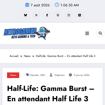
Aller
7 août 2026
1:06:54 AM
au
contenu
Accueil
News
Half-Life: Gamma Burst – En attendant Half Life 3
,
News
Demake
GBC
Stéphane
9 Janvier 2026
Half-Life: Gamma Burst –
En attendant Half Life 3