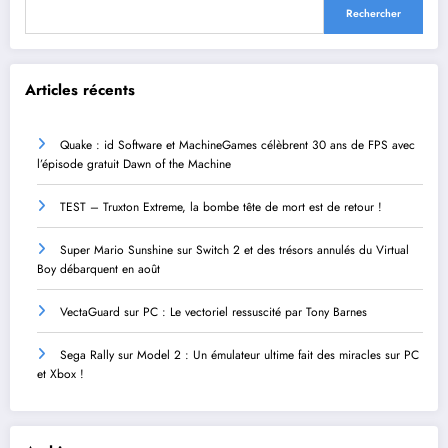
Rechercher
Articles récents
Quake : id Software et MachineGames célèbrent 30 ans de FPS avec
l’épisode gratuit Dawn of the Machine
TEST – Truxton Extreme, la bombe tête de mort est de retour !
Super Mario Sunshine sur Switch 2 et des trésors annulés du Virtual
Boy débarquent en août
VectaGuard sur PC : Le vectoriel ressuscité par Tony Barnes
Sega Rally sur Model 2 : Un émulateur ultime fait des miracles sur PC
et Xbox !