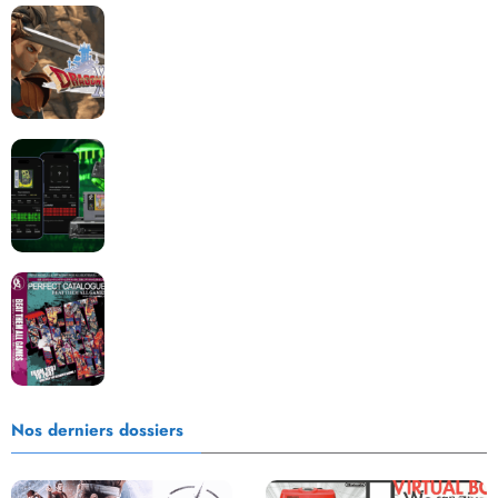
Dragon Quest XII change de cap : coulisses d’un
reboot nécessaire !
Retrace : Le laboratoire d’expertise portable pour
vos cartouches
Les Beat them all dans la presse, la passion est plus
que jamais présente !
Nos derniers dossiers