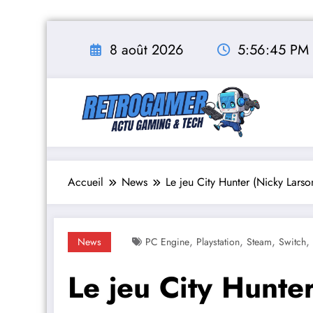
Aller
au
8 août 2026
5:56:46 PM
contenu
Accueil
News
Le jeu City Hunter (Nicky Larso
,
,
,
,
News
PC Engine
Playstation
Steam
Switch
Le jeu City Hunte