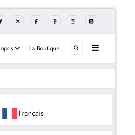
ropos
La Boutique
Français
▼