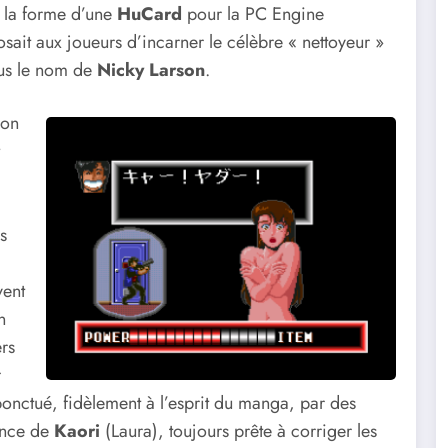
s la forme d’une
HuCard
pour la PC Engine
sait aux joueurs d’incarner le célèbre « nettoyeur »
us le nom de
Nicky Larson
.
son
s
vent
n
rs
r
 ponctué, fidèlement à l’esprit du manga, par des
ence de
Kaori
(Laura), toujours prête à corriger les