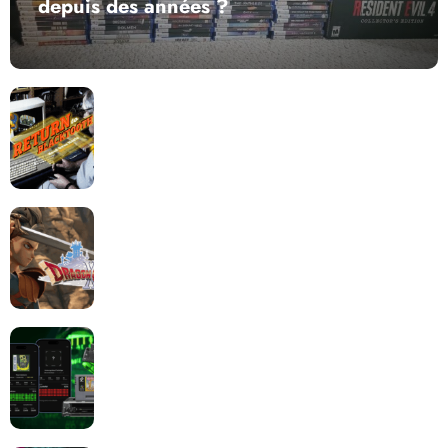
depuis des années ?
Return to Blacktooth : un développement plus long
que GTA 6 !
Dragon Quest XII change de cap : coulisses d’un
reboot nécessaire !
Retrace : Le laboratoire d’expertise portable pour
vos cartouches