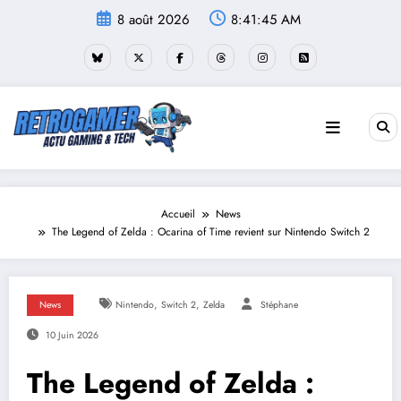
Aller
8 août 2026
8:41:45 AM
au
contenu
Accueil
News
The Legend of Zelda : Ocarina of Time revient sur Nintendo Switch 2
,
,
News
Nintendo
Switch 2
Zelda
Stéphane
10 Juin 2026
The Legend of Zelda :