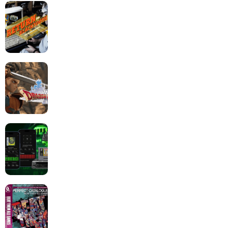
Return to Blacktooth : un développement plus long
que GTA 6 !
Dragon Quest XII change de cap : coulisses d’un
reboot nécessaire !
Retrace : Le laboratoire d’expertise portable pour
vos cartouches
Les Beat them all dans la presse, la passion est plus
que jamais présente !