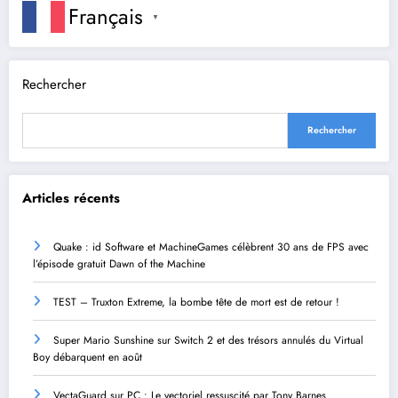
Français
▼
Rechercher
Rechercher
Articles récents
Quake : id Software et MachineGames célèbrent 30 ans de FPS avec
l’épisode gratuit Dawn of the Machine
TEST – Truxton Extreme, la bombe tête de mort est de retour !
Super Mario Sunshine sur Switch 2 et des trésors annulés du Virtual
Boy débarquent en août
VectaGuard sur PC : Le vectoriel ressuscité par Tony Barnes