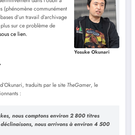
éfinitivement dans l’oubli à
ques (phénomène communément
 bases d’un travail d’archivage
r plus sur ce problème de
sous ce lien.
Yosuke Okunari
r
d’Okunari, traduits par le site
TheGamer
, le
ionnants :
makes, nous comptons environ 2 800 titres
 déclinaisons, nous arrivons à environ 4 500