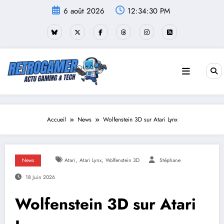
Aller
6 août 2026
12:34:31 PM
au
contenu
Accueil
News
Wolfenstein 3D sur Atari Lynx
,
,
News
Atari
Atari Lynx
Wolfenstein 3D
Stéphane
18 Juin 2026
Wolfenstein 3D sur Atari