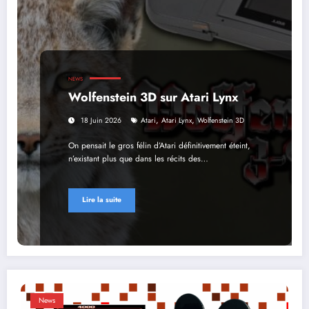
NEWS
Wolfenstein 3D sur Atari Lynx
,
,
18 Juin 2026
Atari
Atari Lynx
Wolfenstein 3D
On pensait le gros félin d’Atari définitivement éteint,
n’existant plus que dans les récits des…
Lire la suite
News