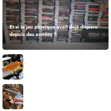
Et si le jeu physique avait déjà disparu
depuis des années ?
Return to Blacktooth : un développement plus long
que GTA 6 !
Dragon Quest XII change de cap : coulisses d’un
reboot nécessaire !