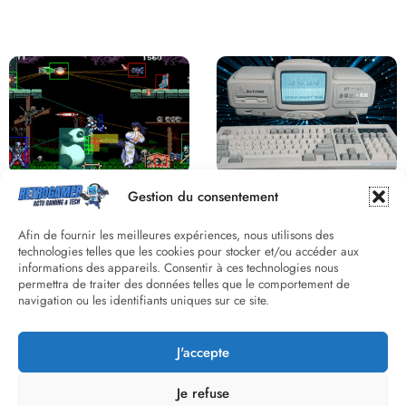
Saga Virtua Fighter : Une
Retour sur le Virtual Boy, le plus
Franchise Légendaire
grand échec de Nintendo
Derrière le pixel : L’art caché de la
Une machine incroyable et
Gestion du consentement
hitbox
inconnue : le Batong BT-686
Afin de fournir les meilleures expériences, nous utilisons des
technologies telles que les cookies pour stocker et/ou accéder aux
informations des appareils. Consentir à ces technologies nous
permettra de traiter des données telles que le comportement de
navigation ou les identifiants uniques sur ce site.
J'accepte
Street Fighter II : L’Odyssée d’une
Death Wish 3 C64 : Quand la
Légende du versus fighting
violence 8 bits faisait débat
Je refuse