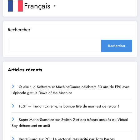
Français
▼
Rechercher
Rechercher
Articles récents
Quake : id Software et MachineGames célèbrent 30 ans de FPS avec
l’épisode gratuit Dawn of the Machine
TEST – Truxton Extreme, la bombe tête de mort est de retour !
Super Mario Sunshine sur Switch 2 et des trésors annulés du Virtual
Boy débarquent en août
VectaGuard sur PC : Le vectoriel ressuscité par Tony Barnes