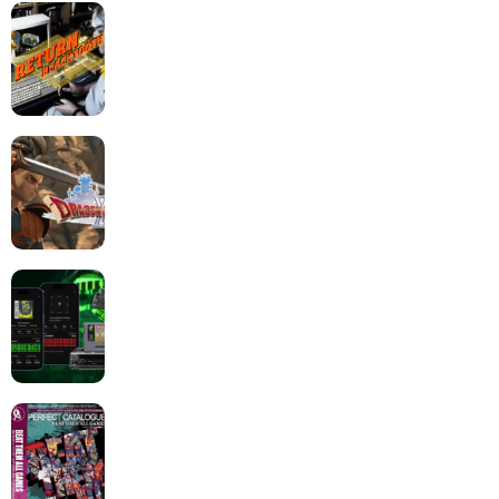
Return to Blacktooth : un développement plus long
que GTA 6 !
Dragon Quest XII change de cap : coulisses d’un
reboot nécessaire !
Retrace : Le laboratoire d’expertise portable pour
vos cartouches
Les Beat them all dans la presse, la passion est plus
que jamais présente !