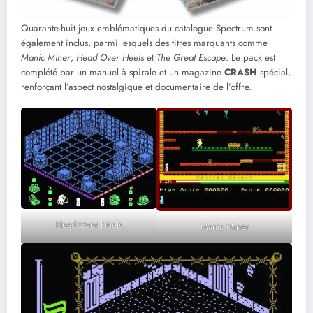
Quarante-huit jeux emblématiques du catalogue Spectrum sont
également inclus, parmi lesquels des titres marquants comme
Manic Miner
,
Head Over Heels
et
The Great Escape
. Le pack est
complété par un manuel à spirale et un magazine
CRASH
spécial,
renforçant l’aspect nostalgique et documentaire de l’offre.
Head Over Heels
Manic Miner