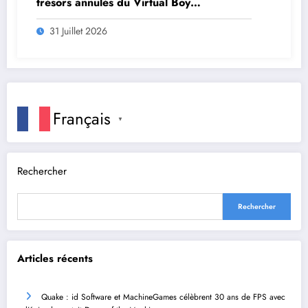
trésors annulés du Virtual Boy
débarquent en août
31 Juillet 2026
Français
▼
Rechercher
Rechercher
Articles récents
Quake : id Software et MachineGames célèbrent 30 ans de FPS avec