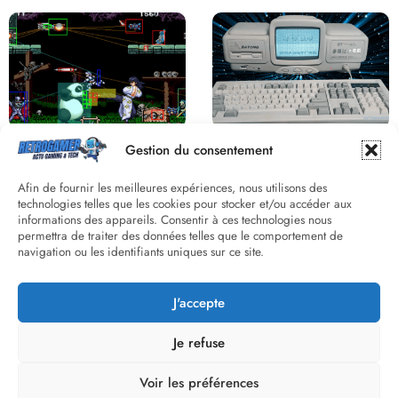
Derrière le pixel : L’art caché de la
Une machine incroyable et
Gestion du consentement
hitbox
inconnue : le Batong BT-686
Afin de fournir les meilleures expériences, nous utilisons des
technologies telles que les cookies pour stocker et/ou accéder aux
informations des appareils. Consentir à ces technologies nous
permettra de traiter des données telles que le comportement de
navigation ou les identifiants uniques sur ce site.
J'accepte
Street Fighter II : L’Odyssée d’une
Death Wish 3 C64 : Quand la
Légende du versus fighting
violence 8 bits faisait débat
Je refuse
Voir les préférences