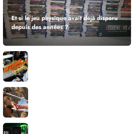
Et si le jeu physique avait déjà disparu
depuis des années ?
Return to Blacktooth : un développement plus long
que GTA 6 !
Dragon Quest XII change de cap : coulisses d’un
reboot nécessaire !
Retrace : Le laboratoire d’expertise portable pour
vos cartouches