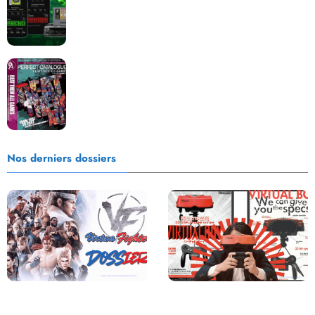
Les Beat them all dans la presse, la passion est plus
que jamais présente !
Nos derniers dossiers
Saga Virtua Fighter : Une
Retour sur le Virtual Boy, le plus
Franchise Légendaire
grand échec de Nintendo