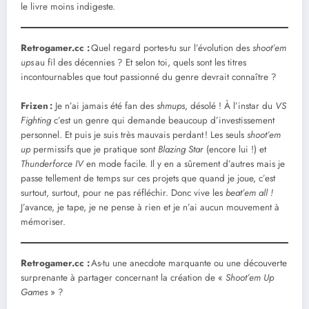
le livre moins indigeste.
Retrogamer.cc :
Quel regard portes-tu sur l’évolution des
shoot’em
ups
au fil des décennies ? Et selon toi, quels sont les titres
incontournables que tout passionné du genre devrait connaître ?
Frizen
:
Je n’ai jamais été fan des
shmups
, désolé ! À l’instar du
VS
Fighting
c’est un genre qui demande beaucoup d’investissement
personnel. Et puis je suis très mauvais perdant ! Les seuls
shoot’em
up
permissifs que je pratique sont
Blazing Star
(encore lui !) et
Thunderforce IV
en mode facile. Il y en a sûrement d’autres mais je
passe tellement de temps sur ces projets que quand je joue, c’est
surtout, surtout, pour ne pas réfléchir. Donc vive les
beat’em all !
J’avance, je tape, je ne pense à rien et je n’ai aucun mouvement à
mémoriser.
Retrogamer.cc :
As-tu une anecdote marquante ou une découverte
surprenante à partager concernant la création de «
Shoot’em Up
Games
» ?