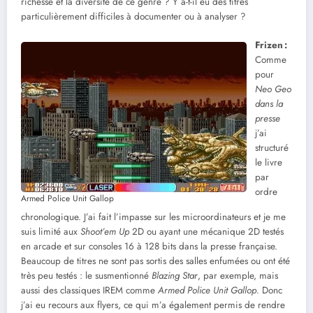
richesse et la diversité de ce genre ? Y a-t-il eu des titres
particulièrement difficiles à documenter ou à analyser ?
Frizen
:
Comme
pour
Neo Geo
dans la
presse
j’ai
structuré
le livre
par
ordre
Armed Police Unit Gallop
chronologique. J’ai fait l’impasse sur les microordinateurs et je me
suis limité aux
Shoot’em Up
2D ou ayant une mécanique 2D testés
en arcade et sur consoles 16 à 128 bits dans la presse française.
Beaucoup de titres ne sont pas sortis des salles enfumées ou ont été
très peu testés : le susmentionné
Blazing Star
, par exemple, mais
aussi des classiques IREM comme
Armed Police Unit Gallop
. Donc
j’ai eu recours aux flyers, ce qui m’a également permis de rendre