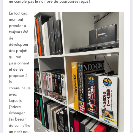
ne compte pas le nombre de pourboires reçus !
En tout cas
mon but
premier a
toujours été
de
développer
des projets
qui me
passionnent
et de les
proposer à
la
communauté
avec
laquelle
j’adore
échanger.
J’ai besoin
de connaître
un petit peu