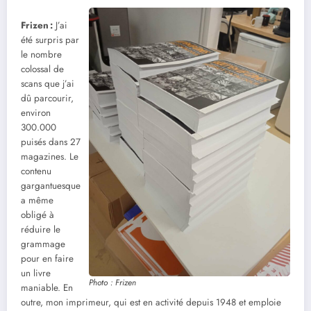
Frizen
:
J’ai
été surpris par
le nombre
colossal de
scans que j’ai
dû parcourir,
environ
300.000
puisés dans 27
magazines. Le
contenu
gargantuesque
a même
obligé à
réduire le
grammage
pour en faire
un livre
Photo : Frizen
maniable. En
outre, mon imprimeur, qui est en activité depuis 1948 et emploie