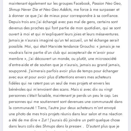
maintenant également sur les groupes Facebook,
Passion Neo Geo
,
Shmup Never Die
et Neo Geo Addicts,
me force à me surpasser et
à donner ce que j’ai de mieux pour correspondre à sa confiance.
Depuis trois ans j’ai échangé avec pas mal de gens, certains sont
devenus des proches qui font partie de mon quotidien, qui se sont
ouvert à moi et qui m’expliquent leurs joies et leurs mésaventures.
Jamais je n’aurais imaginé qu’un tel accueil, un tel échange serait
possible. Moi, qui était Marxiste tendance Groucho: « jamais je ne
voudrais faire partie d’un club qui accepterait de m’avoir pour
membre », j’ai découvert un monde, ou plutôt, une microsociété
d’entre-aide et de soutien que je n’aurais, jamais au grand jamais,
soupçonné. J’aimerais parfois avoir plus de temps pour échanger
avec eux et pour avoir plus d’attentions envers mes acheteurs
fidèles qui ne ratent pas un seul de mes projets et envers les
bénévoles qui m’envoient des scans. Mais si avec dix ou vingt
personnes c’était faisable, maintenant je perds un peu le cap. Les
personnes qui me soutiennent sont devenues une communauté dans
la communauté ! Tiens, l’autre jour deux acheteurs m’ont envoyé
une photo de mes trois projets réunis dans leur salon et ma réaction
a été de me dire « Zut ! J’aurais dû joindre un petit quelque chose
dans leurs colis des
Shmups dans la presse
« . D’autant plus que je