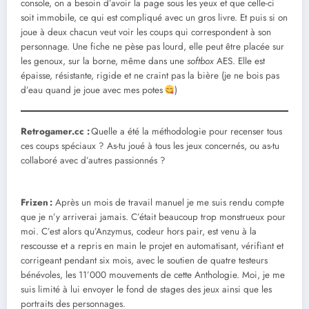
console, on a besoin d’avoir la page sous les yeux et que celle-ci
soit immobile, ce qui est compliqué avec un gros livre. Et puis si on
joue à deux chacun veut voir les coups qui correspondent à son
personnage. Une fiche ne pèse pas lourd, elle peut être placée sur
les genoux, sur la borne, même dans une
softbox
AES. Elle est
épaisse, résistante, rigide et ne craint pas la bière (je ne bois pas
d’eau quand je joue avec mes potes
)
Retrogamer.cc :
Quelle a été la méthodologie pour recenser tous
ces coups spéciaux ? As-tu joué à tous les jeux concernés, ou as-tu
collaboré avec d’autres passionnés ?
Frizen
:
Après un mois de travail manuel je me suis rendu compte
que je n’y arriverai jamais. C’était beaucoup trop monstrueux pour
moi. C’est alors qu’Anzymus, codeur hors pair, est venu à la
rescousse et a repris en main le projet en automatisant, vérifiant et
corrigeant pendant six mois, avec le soutien de quatre testeurs
bénévoles, les 11’000 mouvements de cette Anthologie. Moi, je me
suis limité à lui envoyer le fond de stages des jeux ainsi que les
portraits des personnages.