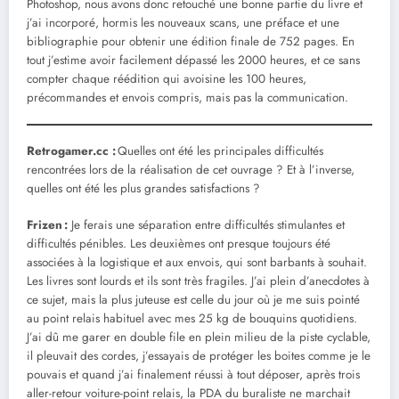
Photoshop, nous avons donc retouché une bonne partie du livre et
j’ai incorporé, hormis les nouveaux scans, une préface et une
bibliographie pour obtenir une édition finale de 752 pages. En
tout j’estime avoir facilement dépassé les 2000 heures, et ce sans
compter chaque réédition qui avoisine les 100 heures,
précommandes et envois compris, mais pas la communication.
Retrogamer.cc :
Quelles ont été les principales difficultés
rencontrées lors de la réalisation de cet ouvrage ? Et à l’inverse,
quelles ont été les plus grandes satisfactions ?
Frizen :
Je ferais une séparation entre difficultés stimulantes et
difficultés pénibles. Les deuxièmes ont presque toujours été
associées à la logistique et aux envois, qui sont barbants à souhait.
Les livres sont lourds et ils sont très fragiles. J’ai plein d’anecdotes à
ce sujet, mais la plus juteuse est celle du jour où je me suis pointé
au point relais habituel avec mes 25 kg de bouquins quotidiens.
J’ai dû me garer en double file en plein milieu de la piste cyclable,
il pleuvait des cordes, j’essayais de protéger les boites comme je le
pouvais et quand j’ai finalement réussi à tout déposer, après trois
aller-retour voiture-point relais, la PDA du buraliste ne marchait