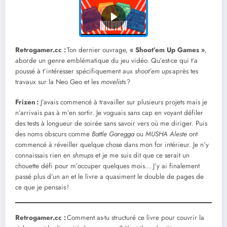
Retrogamer.cc :
Ton dernier ouvrage,
« Shoot’em Up Games »
,
aborde un genre emblématique du jeu vidéo. Qu’est-ce qui t’a
poussé à t’intéresser spécifiquement aux
shoot’em ups
après tes
travaux sur la Neo Geo et les
movelists
?
Frizen
:
J’avais commencé à travailler sur plusieurs projets mais je
n’arrivais pas à m’en sortir. Je voguais sans cap en voyant défiler
des tests à longueur de soirée sans savoir vers où me diriger. Puis
des noms obscurs comme
Battle Garegga
ou
MUSHA Aleste
ont
commencé à réveiller quelque chose dans mon for intérieur. Je n’y
connaissais rien en
shmups
et je me suis dit que ce serait un
chouette défi pour m’occuper quelques mois… J’y ai finalement
passé plus d’un an et le livre a quasiment le double de pages de
ce que je pensais !
Retrogamer.cc :
Comment as-tu structuré ce livre pour couvrir la