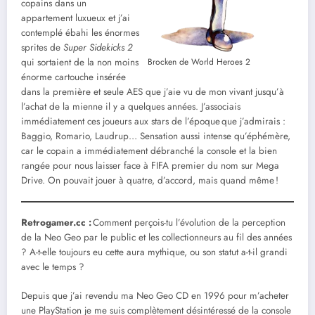
copains dans un
appartement luxueux et j’ai
contemplé ébahi les énormes
sprites de
Super Sidekicks 2
qui sortaient de la non moins
Brocken de World Heroes 2
énorme cartouche insérée
dans la première et seule AES que j’aie vu de mon vivant jusqu’à
l’achat de la mienne il y a quelques années. J’associais
immédiatement ces joueurs aux stars de l’époque que j’admirais :
Baggio, Romario, Laudrup… Sensation aussi intense qu’éphémère,
car le copain a immédiatement débranché la console et la bien
rangée pour nous laisser face à FIFA premier du nom sur Mega
Drive. On pouvait jouer à quatre, d’accord, mais quand même !
Retrogamer.cc :
Comment perçois-tu l’évolution de la perception
de la Neo Geo par le public et les collectionneurs au fil des années
? A-t-elle toujours eu cette aura mythique, ou son statut a-t-il grandi
avec le temps ?
Depuis que j’ai revendu ma Neo Geo CD en 1996 pour m’acheter
une PlayStation je me suis complètement désintéressé de la console