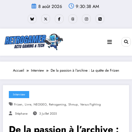
Aller
8 août 2026
9:30:40 AM
au
contenu
Accueil
Interview
De la passion à l’archive : La quête de Frizen
Interview
,
,
,
,
,
Frizen
Livre
NEOGEO
Retrogaming
Shmup
Versus Fighting
Stéphane
3 Juillet 2025
De la passion à l’archive :