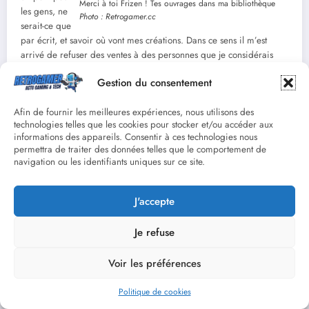
Merci à toi Frizen ! Tes ouvrages dans ma bibliothèque
les gens, ne
Photo : Retrogamer.cc
serait-ce que
par écrit, et savoir où vont mes créations. Dans ce sens il m’est
arrivé de refuser des ventes à des personnes que je considérais
toxiques. Je suis d’ailleurs heureux de ne pas retrouver mes
Gestion du consentement
ouvrages sur
Le Bon Coin
à des prix délirants. Je sais qu’ils sont
chéris, utilisés et des acheteurs m’ont manifesté qu’ils seront
Afin de fournir les meilleures expériences, nous utilisons des
probablement transmis aux prochaines générations. Qu’une petite
technologies telles que les cookies pour stocker et/ou accéder aux
partie de nous finisse chez les autres n’est-il pas la définition du
informations des appareils. Consentir à ces technologies nous
bonheur ? Alors merci du fond du cœur à la communauté dont tu
permettra de traiter des données telles que le comportement de
fais partie.
navigation ou les identifiants uniques sur ce site.
Retrogamer.cc :
Pour conclure, cette passion pour le jeu vidéo et
J'accepte
ton travail de documentation sont clairement indissociables. Quels
sont tes projets futurs ? Y a-t-il d’autres consoles, d’autres genres ou
Je refuse
d’autres aspects de l’histoire du jeu vidéo que tu aimerais explorer
et documenter ?
Voir les préférences
Frizen :
J’ai
Politique de cookies
finalement