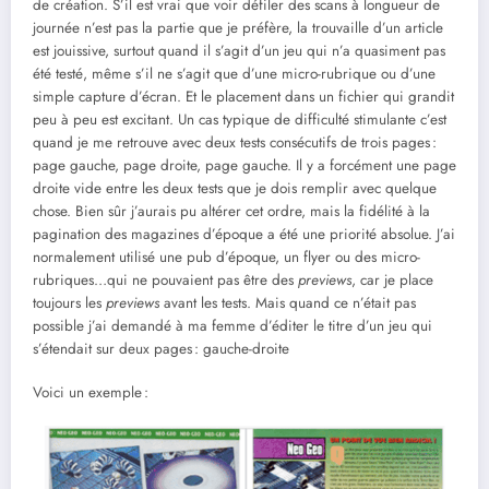
de création. S’il est vrai que voir défiler des scans à longueur de
journée n’est pas la partie que je préfère, la trouvaille d’un article
est jouissive, surtout quand il s’agit d’un jeu qui n’a quasiment pas
été testé, même s’il ne s’agit que d’une micro-rubrique ou d’une
simple capture d’écran. Et le placement dans un fichier qui grandit
peu à peu est excitant. Un cas typique de difficulté stimulante c’est
quand je me retrouve avec deux tests consécutifs de trois pages :
page gauche, page droite, page gauche. Il y a forcément une page
droite vide entre les deux tests que je dois remplir avec quelque
chose. Bien sûr j’aurais pu altérer cet ordre, mais la fidélité à la
pagination des magazines d’époque a été une priorité absolue.
J’ai
normalement utilisé une pub d’époque, un flyer ou des micro-
rubriques…qui ne pouvaient pas être des
previews
, car je place
toujours les
previews
avant les tests. Mais quand ce n’était pas
possible j’ai demandé à ma femme d’éditer le titre d’un jeu qui
s’étendait sur deux pages : gauche-droite
Voici un exemple :